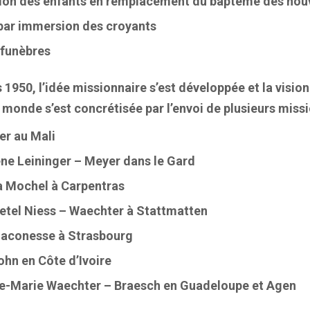
tion des enfants en remplacement du baptême des no
par immersion des croyants
 funèbres
 1950, l’idée missionnaire s’est développée et la vision
 monde s’est concrétisée par l’envoi de plusieurs missi
er au Mali
ne Leininger – Meyer dans le Gard
a Mochel à Carpentras
etel Niess – Waechter à Stattmatten
iaconesse à Strasbourg
hn en Côte d’Ivoire
ne-Marie Waechter – Braesch en Guadeloupe et Agen