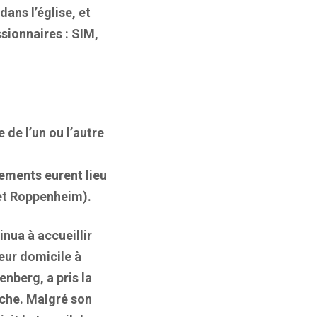
ans l’église, et
ssionnaires : SIM,
 de l’un ou l’autre
ements eurent lieu
et Roppenheim).
nua à accueillir
eur domicile à
nberg, a pris la
nche. Malgré son