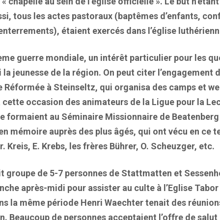
 chapelle au sein de l’église officielle ». Le but n’étan
ssi, tous les actes pastoraux (baptêmes d’enfants, conf
enterrements), étaient exercés dans l’église luthérie
2ème guerre mondiale, un intérêt particulier pour les qu
 la jeunesse de la région. On peut citer l’engagement d
se Réformée à Steinseltz, qui organisa des camps et w
 à cette occasion des animateurs de la Ligue pour la Lec
se formaient au Séminaire Missionnaire de Beatenberg
n mémoire auprès des plus âgés, qui ont vécu en ce 
r. Kreis, E. Krebs, les frères Bührer, O. Scheuzger, etc.
etit groupe de 5-7 personnes de Stattmatten et Sessenh
nche après-midi pour assister au culte à l’Eglise Tabo
s la même période Henri Waechter tenait des réunion
on. Beaucoup de personnes acceptaient l’offre de salut