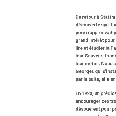
De retour à Stattm
découverte spiritue
père n’approuvait 
grand intérêt pour
lire et étudier la 
leur Sauveur, fondè
leur métier. Nous 
Georges qui s’inst
par la suite, allai
En 1920, un prédic
encourager ces troi
dévouèrent pour pou