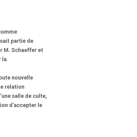
é comme
ait partie de
ur M. Schaeffer et
 la
oute nouvelle
e relation
une salle de culte,
ion d’accepter le