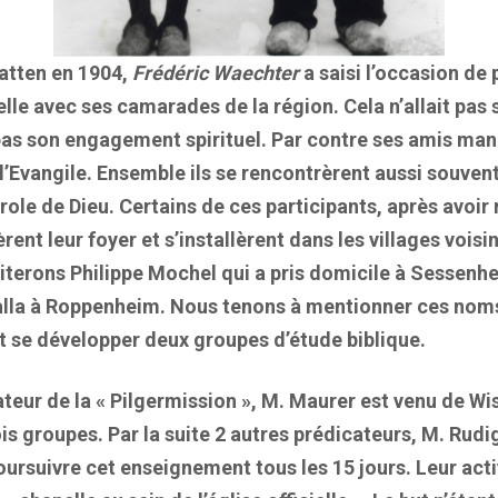
atten en 1904,
Frédéric Waechter
a saisi l’occasion de 
lle avec ses camarades de la région. Cela n’allait pas 
pas son engagement spirituel. Par contre ses amis man
 l’Evangile. Ensemble ils se rencontrèrent aussi souven
Parole de Dieu. Certains de ces participants, après avoi
rent leur foyer et s’installèrent dans les villages voisi
citerons Philippe Mochel qui a pris domicile à Sessenhe
alla à Roppenheim. Nous tenons à mentionner ces noms 
ent se développer deux groupes d’étude biblique.
ateur de la « Pilgermission », M. Maurer est venu de 
s groupes. Par la suite 2 autres prédicateurs, M. Rudi
rsuivre cet enseignement tous les 15 jours. Leur activ