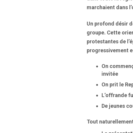
marchaient dans l’
Un profond désir de
groupe. Cette orien
protestantes de l’é
progressivement en
On commença 
invitée
On prit le R
L’offrande f
De jeunes co
Tout naturellement 