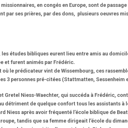
missionnaires, en congés en Europe, sont de passage d
ient par ses prières, par des dons, plusieurs oeuvres mi
 les études bibliques eurent lieu entre amis au domicile
e et furent animés par Frédéric.
 où le prédicateur vint de Wissembourg, ces rassembl
des 3 personnes pré-citées (Stattmatten, Sessenheim 
et Gretel Niess-Waechter, qui succéda à Frédéric, conti
u détriment de quelque confort tous les assistants à l
d Niess après avoir fréquenté l’école biblique de Beate
groupe, tandis que sa femme dirigeait l’école du dima