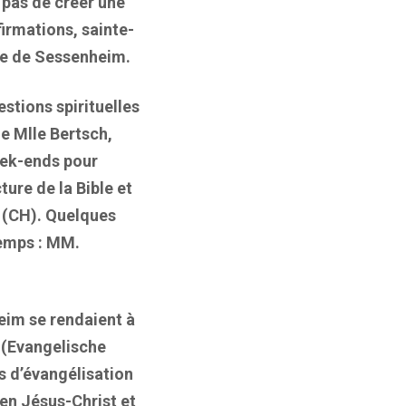
t pas de créer une
irmations, sainte-
nne de Sessenheim.
estions spirituelles
e Mlle Bertsch,
eek-ends pour
ture de la Bible et
 (CH). Quelques
temps : MM.
eim se rendaient à
r (Evangelische
s d’évangélisation
 en Jésus-Christ et