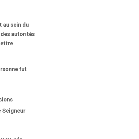
t au sein du
 des autorités
mettre
ersonne fut
sions
e Seigneur