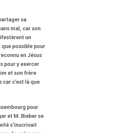
partager sa
sans mal, car son
ifestèrent un
t que possible pour
r reconnu en Jésus
ns pour y exercer
im et son frère
car c’est là que
Wissembourg pour
ger et M. Bieber se
ité s’inscrivait