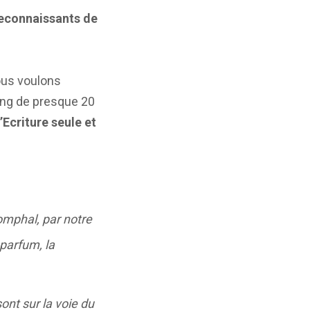
econnaissants de
ous voulons
long de presque 20
Ecriture seule et
iomphal, par notre
 parfum, la
nt sur la voie du