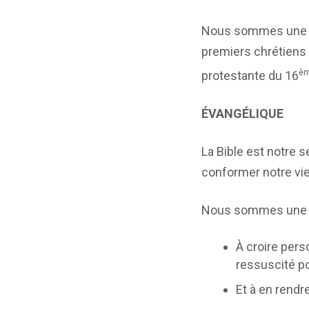
Nous sommes une Ég
premiers chrétiens 
è
protestante du 16
ÉVANGÉLIQUE
La Bible est notre s
conformer notre vie
Nous sommes une Ég
À croire pers
ressuscité pou
Et à en rendr